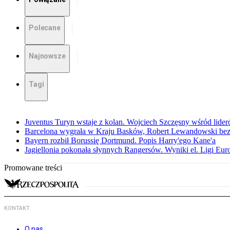
Polecane
Najnowsze
Tagi
Juventus Turyn wstaje z kolan. Wojciech Szczęsny wśród lide
Barcelona wygrała w Kraju Basków, Robert Lewandowski bez
Bayern rozbił Borussię Dortmund. Popis Harry'ego Kane'a
Jagiellonia pokonała słynnych Rangersów. Wyniki el. Ligi Eur
Promowane treści
KONTAKT
O nas