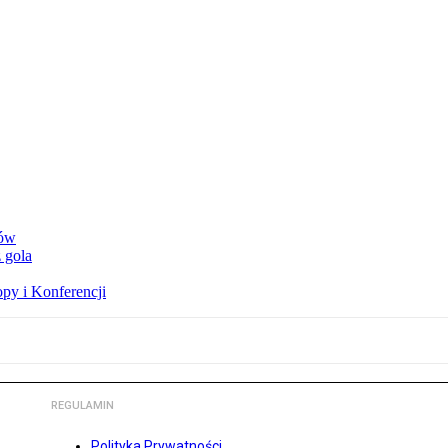
rów
 gola
opy i Konferencji
REGULAMIN
Polityka Prywatności