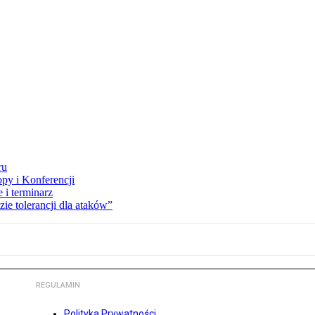
ru
opy i Konferencji
 i terminarz
zie tolerancji dla ataków”
REGULAMIN
Polityka Prywatności