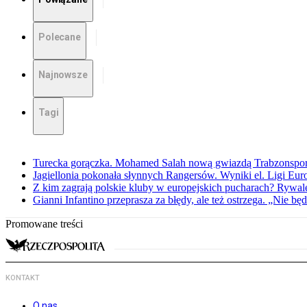
Polecane
Najnowsze
Tagi
Turecka gorączka. Mohamed Salah nową gwiazdą Trabzonspo
Jagiellonia pokonała słynnych Rangersów. Wyniki el. Ligi Eur
Z kim zagrają polskie kluby w europejskich pucharach? Rywale
Gianni Infantino przeprasza za błędy, ale też ostrzega. „Nie będ
Promowane treści
KONTAKT
O nas