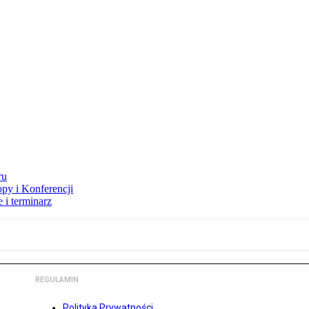
ru
opy i Konferencji
 i terminarz
REGULAMIN
Polityka Prywatności