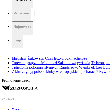
Polecane
Najnowsze
Tagi
Mirosław Żukowski: Czas leczyć bukmacherozę
Turecka gorączka. Mohamed Salah nową gwiazdą Trabzonspo
Jagiellonia pokonała słynnych Rangersów. Wyniki el. Ligi Eur
Z kim zagrają polskie kluby w europejskich pucharach? Rywale
Promowane treści
KONTAKT
O nas