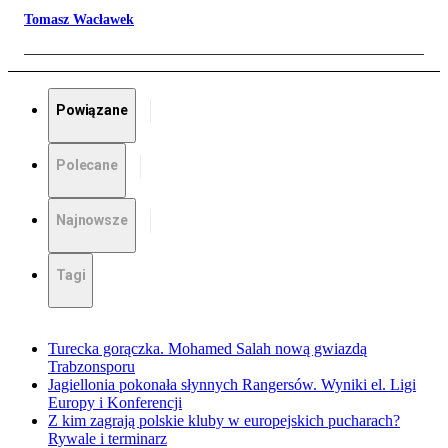
Tomasz Wacławek
Powiązane
Polecane
Najnowsze
Tagi
Turecka gorączka. Mohamed Salah nową gwiazdą
Trabzonsporu
Jagiellonia pokonała słynnych Rangersów. Wyniki el. Ligi
Europy i Konferencji
Z kim zagrają polskie kluby w europejskich pucharach?
Rywale i terminarz