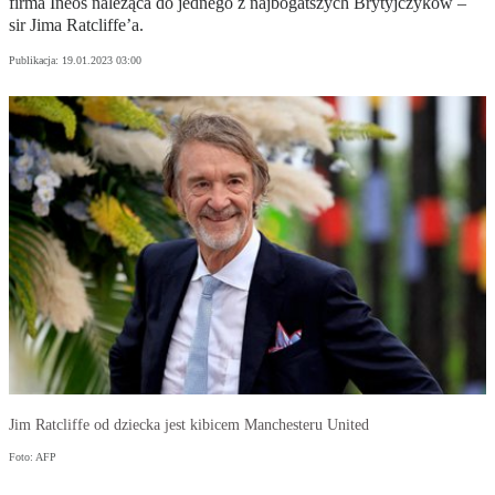
firma Ineos należąca do jednego z najbogatszych Brytyjczyków –
sir Jima Ratcliffe’a.
Publikacja:
19.01.2023 03:00
Jim Ratcliffe od dziecka jest kibicem Manchesteru United
Foto: AFP