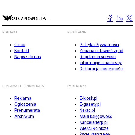
KONTAKT
REGULAMIN
O nas
Polityka Prywatności
Kontakt
Zmiana ustawień zgód
Napisz do nas
Regulamin serwisu
Informacje o nadawcy
Deklaracja dostępności
REKLAMA I PRENUMERATA
PARTNERZY
Reklama
E-kiosk.pl
Ogłoszenia
E-gazety.pl
Prenumerata
Nexto.pl
Archiwum
Mała księgowość
Kancelarierp.pl
Wieści Rolnicze
Życie Warszawy