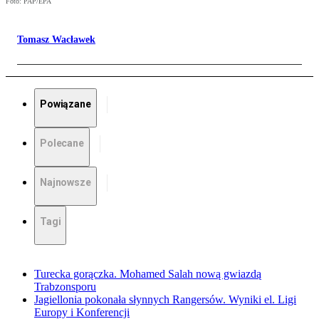
Foto: PAP/EPA
Tomasz Wacławek
Powiązane
Polecane
Najnowsze
Tagi
Turecka gorączka. Mohamed Salah nową gwiazdą
Trabzonsporu
Jagiellonia pokonała słynnych Rangersów. Wyniki el. Ligi
Europy i Konferencji