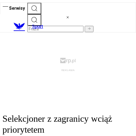
Serwisy
S
port
Selekcjoner z zagranicy wciąż
priorytetem