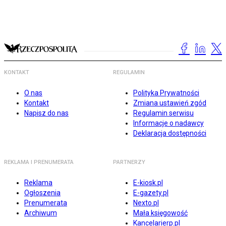
KONTAKT
REGULAMIN
O nas
Polityka Prywatności
Kontakt
Zmiana ustawień zgód
Napisz do nas
Regulamin serwisu
Informacje o nadawcy
Deklaracja dostępności
REKLAMA I PRENUMERATA
PARTNERZY
Reklama
E-kiosk.pl
Ogłoszenia
E-gazety.pl
Prenumerata
Nexto.pl
Archiwum
Mała księgowość
Kancelarierp.pl