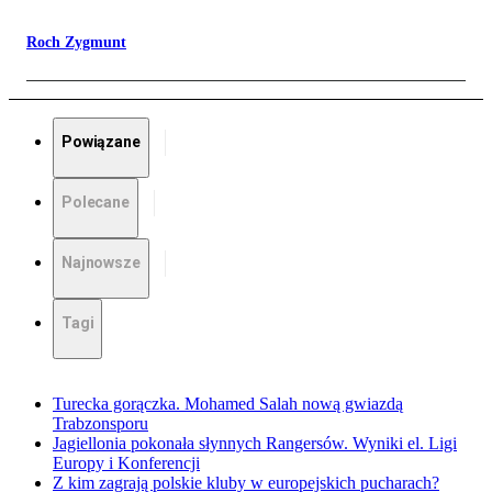
Roch Zygmunt
Powiązane
Polecane
Najnowsze
Tagi
Turecka gorączka. Mohamed Salah nową gwiazdą
Trabzonsporu
Jagiellonia pokonała słynnych Rangersów. Wyniki el. Ligi
Europy i Konferencji
Z kim zagrają polskie kluby w europejskich pucharach?