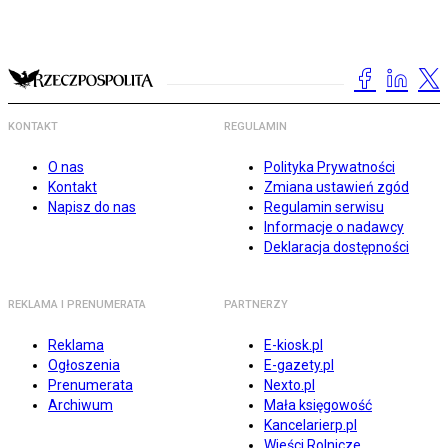
KONTAKT
REGULAMIN
O nas
Polityka Prywatności
Kontakt
Zmiana ustawień zgód
Napisz do nas
Regulamin serwisu
Informacje o nadawcy
Deklaracja dostępności
REKLAMA I PRENUMERATA
PARTNERZY
Reklama
E-kiosk.pl
Ogłoszenia
E-gazety.pl
Prenumerata
Nexto.pl
Archiwum
Mała księgowość
Kancelarierp.pl
Wieści Rolnicze