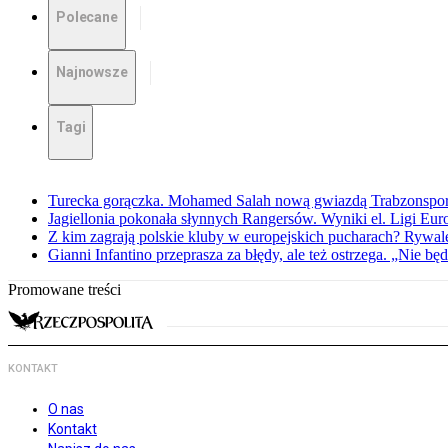
Polecane
Najnowsze
Tagi
Turecka gorączka. Mohamed Salah nową gwiazdą Trabzonspo
Jagiellonia pokonała słynnych Rangersów. Wyniki el. Ligi Eur
Z kim zagrają polskie kluby w europejskich pucharach? Rywale
Gianni Infantino przeprasza za błędy, ale też ostrzega. „Nie będ
Promowane treści
KONTAKT
O nas
Kontakt