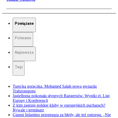
Powiązane
Polecane
Najnowsze
Tagi
Turecka gorączka. Mohamed Salah nową gwiazdą
Trabzonsporu
Jagiellonia pokonała słynnych Rangersów. Wyniki el. Ligi
Europy i Konferencji
Z kim zagrają polskie kluby w europejskich pucharach?
Rywale i terminarz
Gianni Infantino przeprasza za błędy, ale też ostrzega. „Nie