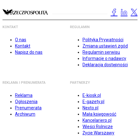
KONTAKT
REGULAMIN
O nas
Polityka Prywatności
Kontakt
Zmiana ustawień zgód
Napisz do nas
Regulamin serwisu
Informacje o nadawcy
Deklaracja dostępności
REKLAMA I PRENUMERATA
PARTNERZY
Reklama
E-kiosk.pl
Ogłoszenia
E-gazety.pl
Prenumerata
Nexto.pl
Archiwum
Mała księgowość
Kancelarierp.pl
Wieści Rolnicze
Życie Warszawy