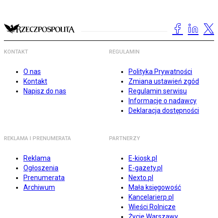
KONTAKT
REGULAMIN
O nas
Polityka Prywatności
Kontakt
Zmiana ustawień zgód
Napisz do nas
Regulamin serwisu
Informacje o nadawcy
Deklaracja dostępności
REKLAMA I PRENUMERATA
PARTNERZY
Reklama
E-kiosk.pl
Ogłoszenia
E-gazety.pl
Prenumerata
Nexto.pl
Archiwum
Mała księgowość
Kancelarierp.pl
Wieści Rolnicze
Życie Warszawy