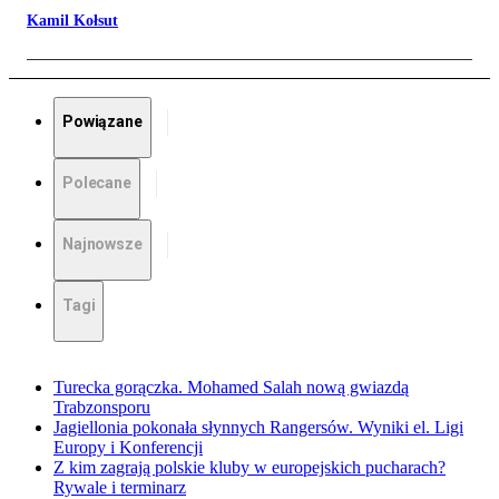
Kamil Kołsut
Powiązane
Polecane
Najnowsze
Tagi
Turecka gorączka. Mohamed Salah nową gwiazdą
Trabzonsporu
Jagiellonia pokonała słynnych Rangersów. Wyniki el. Ligi
Europy i Konferencji
Z kim zagrają polskie kluby w europejskich pucharach?
Rywale i terminarz