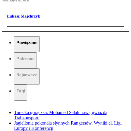
Foto: PAP/Piotr Polak
Łukasz Majchrzyk
Powiązane
Polecane
Najnowsze
Tagi
Turecka gorączka. Mohamed Salah nową gwiazdą
Trabzonsporu
Jagiellonia pokonała słynnych Rangersów. Wyniki el. Ligi
Europy i Konferencji