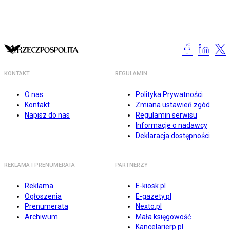
KONTAKT
REGULAMIN
O nas
Polityka Prywatności
Kontakt
Zmiana ustawień zgód
Napisz do nas
Regulamin serwisu
Informacje o nadawcy
Deklaracja dostępności
REKLAMA I PRENUMERATA
PARTNERZY
Reklama
E-kiosk.pl
Ogłoszenia
E-gazety.pl
Prenumerata
Nexto.pl
Archiwum
Mała księgowość
Kancelarierp.pl