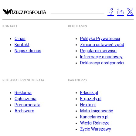
KONTAKT
REGULAMIN
O nas
Polityka Prywatności
Kontakt
Zmiana ustawień zgód
Napisz do nas
Regulamin serwisu
Informacje o nadawcy
Deklaracja dostępności
REKLAMA I PRENUMERATA
PARTNERZY
Reklama
E-kiosk.pl
Ogłoszenia
E-gazety.pl
Prenumerata
Nexto.pl
Archiwum
Mała księgowość
Kancelarierp.pl
Wieści Rolnicze
Życie Warszawy