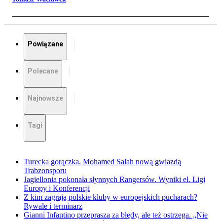
Powiązane
Polecane
Najnowsze
Tagi
Turecka gorączka. Mohamed Salah nową gwiazdą
Trabzonsporu
Jagiellonia pokonała słynnych Rangersów. Wyniki el. Ligi
Europy i Konferencji
Z kim zagrają polskie kluby w europejskich pucharach?
Rywale i terminarz
Gianni Infantino przeprasza za błędy, ale też ostrzega. „Nie