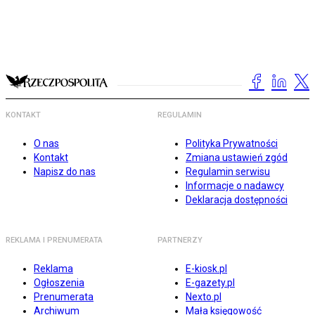
KONTAKT
REGULAMIN
O nas
Polityka Prywatności
Kontakt
Zmiana ustawień zgód
Napisz do nas
Regulamin serwisu
Informacje o nadawcy
Deklaracja dostępności
REKLAMA I PRENUMERATA
PARTNERZY
Reklama
E-kiosk.pl
Ogłoszenia
E-gazety.pl
Prenumerata
Nexto.pl
Archiwum
Mała księgowość