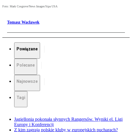
Foto: Mark Cosgrove/News Images/Sipa USA
Tomasz Wacławek
Powiązane
Polecane
Najnowsze
Tagi
Jagiellonia pokonała słynnych Rangersów. Wyniki el. Ligi
Europy i Konferencji
Z kim zagrają polskie kluby w europejskich pucharach?