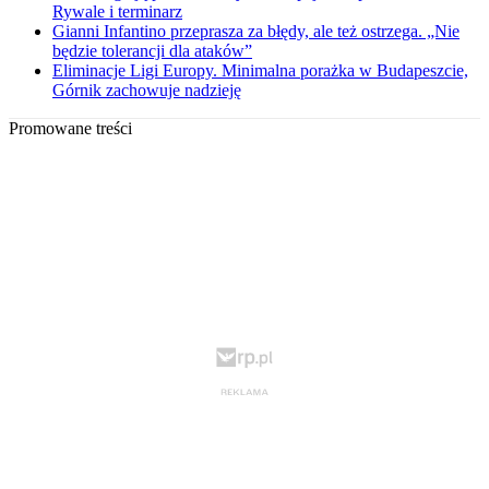
Rywale i terminarz
Gianni Infantino przeprasza za błędy, ale też ostrzega. „Nie
będzie tolerancji dla ataków”
Eliminacje Ligi Europy. Minimalna porażka w Budapeszcie,
Górnik zachowuje nadzieję
Promowane treści