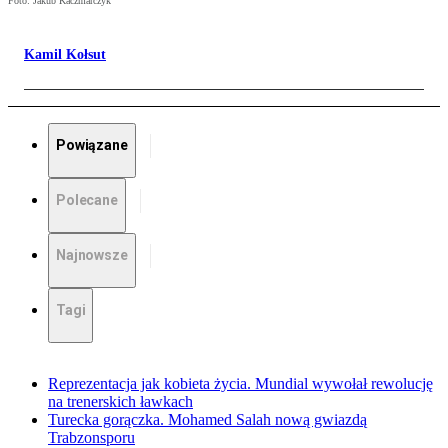
Foto: Jakub Kaczmarczyk
Kamil Kołsut
Powiązane
Polecane
Najnowsze
Tagi
Reprezentacja jak kobieta życia. Mundial wywołał rewolucję
na trenerskich ławkach
Turecka gorączka. Mohamed Salah nową gwiazdą
Trabzonsporu