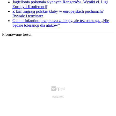
Jagiellonia pokonała słynnych Rangersów. Wyniki el. Ligi
Europy i Konferencji
Z kim zagrają polskie kluby w europejskich pucharach?
Rywale i terminarz
Gianni Infantino przeprasza za błędy, ale też ostrzega. „Nie
będzie tolerancji dla ataków”
Promowane treści