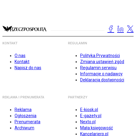
KONTAKT
REGULAMIN
O nas
Polityka Prywatności
Kontakt
Zmiana ustawień zgód
Napisz do nas
Regulamin serwisu
Informacje o nadawcy
Deklaracja dostępności
REKLAMA I PRENUMERATA
PARTNERZY
Reklama
E-kiosk.pl
Ogłoszenia
E-gazety.pl
Prenumerata
Nexto.pl
Archiwum
Mała księgowość
Kancelarierp.pl