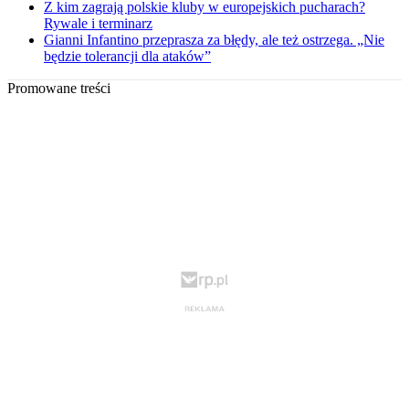
Z kim zagrają polskie kluby w europejskich pucharach?
Rywale i terminarz
Gianni Infantino przeprasza za błędy, ale też ostrzega. „Nie
będzie tolerancji dla ataków”
Promowane treści