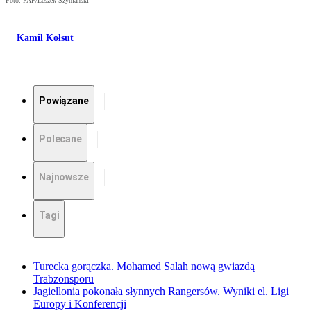
Foto: PAP/Leszek Szymański
Kamil Kołsut
Powiązane
Polecane
Najnowsze
Tagi
Turecka gorączka. Mohamed Salah nową gwiazdą
Trabzonsporu
Jagiellonia pokonała słynnych Rangersów. Wyniki el. Ligi
Europy i Konferencji