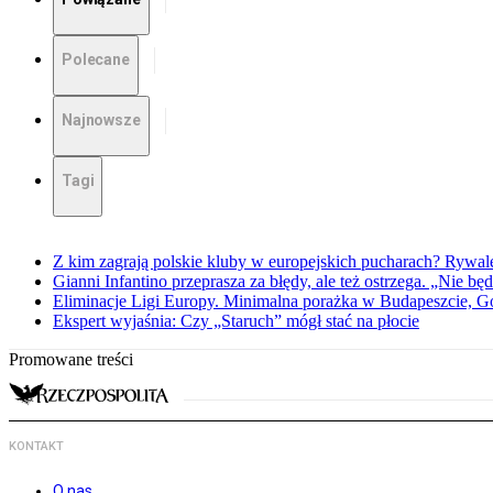
Polecane
Najnowsze
Tagi
Z kim zagrają polskie kluby w europejskich pucharach? Rywale
Gianni Infantino przeprasza za błędy, ale też ostrzega. „Nie będ
Eliminacje Ligi Europy. Minimalna porażka w Budapeszcie, G
Ekspert wyjaśnia: Czy „Staruch” mógł stać na płocie
Promowane treści
KONTAKT
O nas