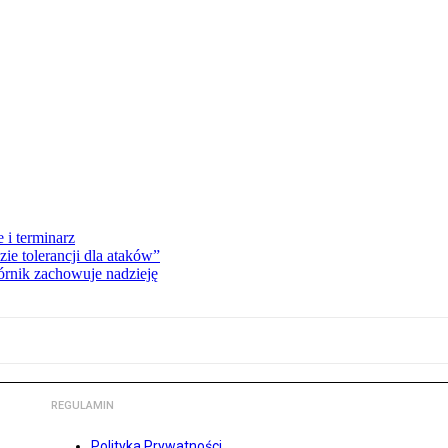
 i terminarz
zie tolerancji dla ataków”
órnik zachowuje nadzieję
REGULAMIN
Polityka Prywatności