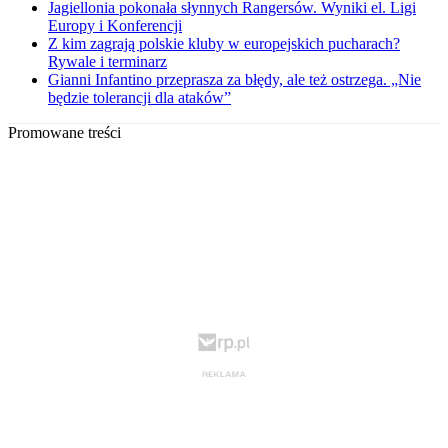
Jagiellonia pokonała słynnych Rangersów. Wyniki el. Ligi
Europy i Konferencji
Z kim zagrają polskie kluby w europejskich pucharach?
Rywale i terminarz
Gianni Infantino przeprasza za błędy, ale też ostrzega. „Nie
będzie tolerancji dla ataków”
Promowane treści