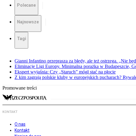
Polecane
Najnowsze
Tagi
Gianni Infantino przeprasza za błędy, ale też ostrzega. „Nie będ
Eliminacje Ligi Europy. Minimalna porażka w Budapeszcie, G
Ekspert wyjaśnia: Czy „Staruch” mógł stać na płocie
Z kim zagrają polskie kluby w europejskich pucharach? Rywale
Promowane treści
KONTAKT
O nas
Kontakt