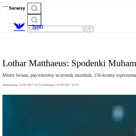
Serwisy
S
port
Lothar Matthaeus: Spodenki Muha
Mistrz świata, pięciokrotny uczestnik mundiali, 150-krotny reprez
Aktualizacja:
25.09.2017 16:15
Publikacja:
24.09.2017 19:23