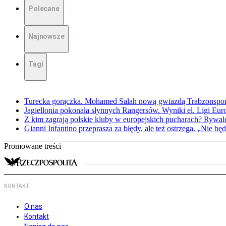
Polecane
Najnowsze
Tagi
Turecka gorączka. Mohamed Salah nową gwiazdą Trabzonspo
Jagiellonia pokonała słynnych Rangersów. Wyniki el. Ligi Eur
Z kim zagrają polskie kluby w europejskich pucharach? Rywale
Gianni Infantino przeprasza za błędy, ale też ostrzega. „Nie będ
Promowane treści
KONTAKT
O nas
Kontakt