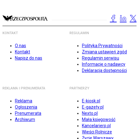
KONTAKT
REGULAMIN
O nas
Polityka Prywatności
Kontakt
Zmiana ustawień zgód
Napisz do nas
Regulamin serwisu
Informacje o nadawcy
Deklaracja dostępności
REKLAMA I PRENUMERATA
PARTNERZY
Reklama
E-kiosk.pl
Ogłoszenia
E-gazety.pl
Prenumerata
Nexto.pl
Archiwum
Mała księgowość
Kancelarierp.pl
Wieści Rolnicze
Życie Warszawy