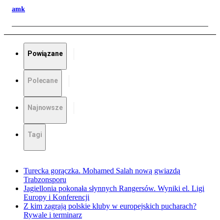
amk
Powiązane
Polecane
Najnowsze
Tagi
Turecka gorączka. Mohamed Salah nową gwiazdą
Trabzonsporu
Jagiellonia pokonała słynnych Rangersów. Wyniki el. Ligi
Europy i Konferencji
Z kim zagrają polskie kluby w europejskich pucharach?
Rywale i terminarz