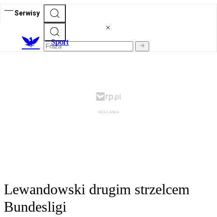
Serwisy
S
port
Lewandowski drugim strzelcem
Bundesligi