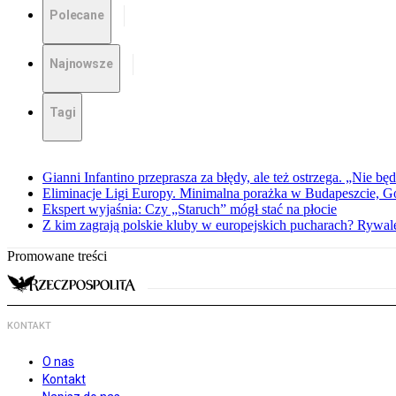
Polecane
Najnowsze
Tagi
Gianni Infantino przeprasza za błędy, ale też ostrzega. „Nie będ
Eliminacje Ligi Europy. Minimalna porażka w Budapeszcie, G
Ekspert wyjaśnia: Czy „Staruch” mógł stać na płocie
Z kim zagrają polskie kluby w europejskich pucharach? Rywale
Promowane treści
KONTAKT
O nas
Kontakt