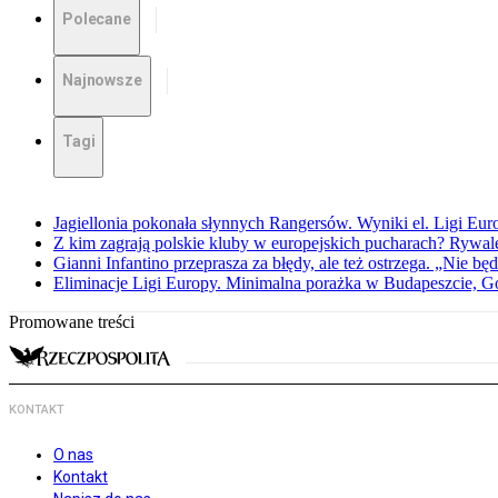
Polecane
Najnowsze
Tagi
Jagiellonia pokonała słynnych Rangersów. Wyniki el. Ligi Eur
Z kim zagrają polskie kluby w europejskich pucharach? Rywale
Gianni Infantino przeprasza za błędy, ale też ostrzega. „Nie będ
Eliminacje Ligi Europy. Minimalna porażka w Budapeszcie, G
Promowane treści
KONTAKT
O nas
Kontakt