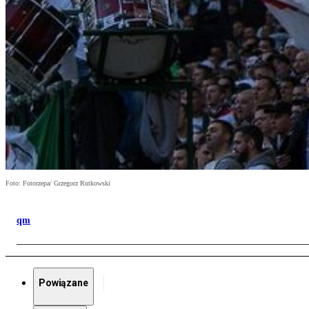
Foto: Fotorzepa/ Grzegorz Rutkowski
qm
Powiązane