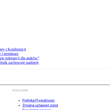
opy i Konferencji
 i terminarz
zie tolerancji dla ataków”
órnik zachowuje nadzieję
REGULAMIN
Polityka Prywatności
Zmiana ustawień zgód