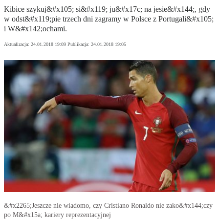
Kibice szykuj&#x105; si&#x119; ju&#x17c; na jesie&#x144;, gdy
w odst&#x119;pie trzech dni zagramy w Polsce z Portugali&#x105;
i W&#x142;ochami.
Aktualizacja:
24.01.2018 19:09
Publikacja:
24.01.2018 19:05
&#x2265;Jeszcze nie wiadomo, czy Cristiano Ronaldo nie zako&#x144;czy
po M&#x15a; kariery reprezentacyjnej