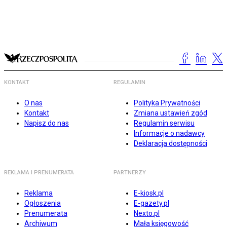
KONTAKT
REGULAMIN
O nas
Polityka Prywatności
Kontakt
Zmiana ustawień zgód
Napisz do nas
Regulamin serwisu
Informacje o nadawcy
Deklaracja dostępności
REKLAMA I PRENUMERATA
PARTNERZY
Reklama
E-kiosk.pl
Ogłoszenia
E-gazety.pl
Prenumerata
Nexto.pl
Archiwum
Mała księgowość