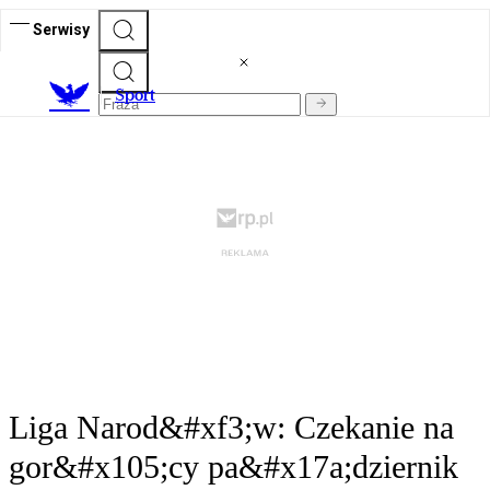
Serwisy
S
port
Liga Narod&#xf3;w: Czekanie na
gor&#x105;cy pa&#x17a;dziernik