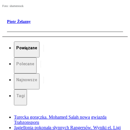
Foto: shutterstock
Piotr Żelazny
Powiązane
Polecane
Najnowsze
Tagi
Turecka gorączka. Mohamed Salah nową gwiazdą
Trabzonsporu
Jagiellonia pokonała słynnych Rangersów. Wyniki el. Ligi