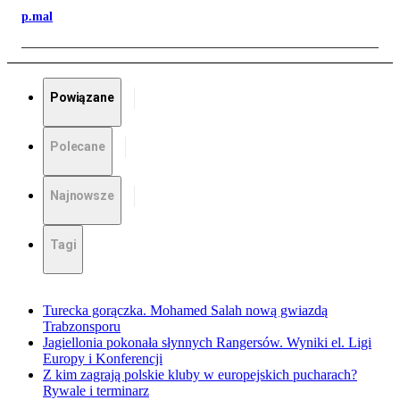
p.mal
Powiązane
Polecane
Najnowsze
Tagi
Turecka gorączka. Mohamed Salah nową gwiazdą
Trabzonsporu
Jagiellonia pokonała słynnych Rangersów. Wyniki el. Ligi
Europy i Konferencji
Z kim zagrają polskie kluby w europejskich pucharach?
Rywale i terminarz