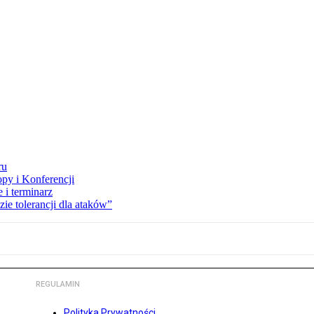
ru
opy i Konferencji
 i terminarz
zie tolerancji dla ataków”
REGULAMIN
Polityka Prywatności