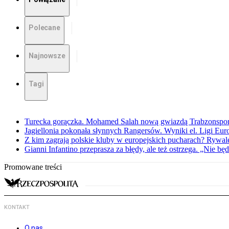
Polecane
Najnowsze
Tagi
Turecka gorączka. Mohamed Salah nową gwiazdą Trabzonspo
Jagiellonia pokonała słynnych Rangersów. Wyniki el. Ligi Eur
Z kim zagrają polskie kluby w europejskich pucharach? Rywale
Gianni Infantino przeprasza za błędy, ale też ostrzega. „Nie będ
Promowane treści
KONTAKT
O nas