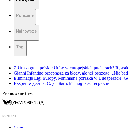
Polecane
Najnowsze
Tagi
Z kim zagrają polskie kluby w europejskich pucharach? Rywale
Gianni Infantino przeprasza za błędy, ale też ostrzega. „Nie będ
Eliminacje Ligi Europy. Minimalna porażka w Budapeszcie, G
Ekspert wyjaśnia: Czy „Staruch” mógł stać na płocie
Promowane treści
KONTAKT
O nas