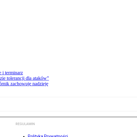
 i terminarz
zie tolerancji dla ataków”
órnik zachowuje nadzieję
REGULAMIN
Polityka Prywatności