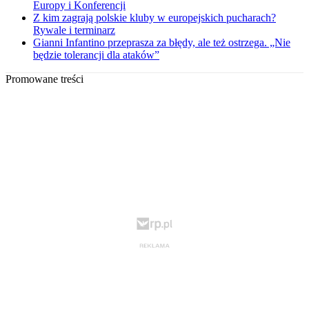
Europy i Konferencji
Z kim zagrają polskie kluby w europejskich pucharach?
Rywale i terminarz
Gianni Infantino przeprasza za błędy, ale też ostrzega. „Nie
będzie tolerancji dla ataków”
Promowane treści