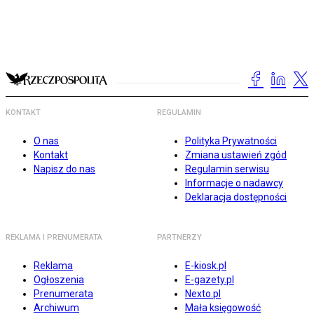
KONTAKT
REGULAMIN
O nas
Polityka Prywatności
Kontakt
Zmiana ustawień zgód
Napisz do nas
Regulamin serwisu
Informacje o nadawcy
Deklaracja dostępności
REKLAMA I PRENUMERATA
PARTNERZY
Reklama
E-kiosk.pl
Ogłoszenia
E-gazety.pl
Prenumerata
Nexto.pl
Archiwum
Mała księgowość