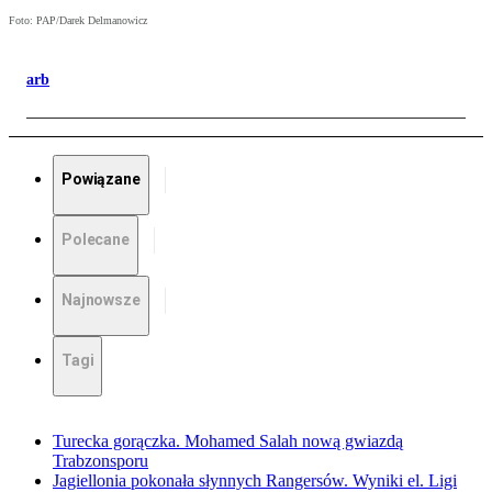
Foto: PAP/Darek Delmanowicz
arb
Powiązane
Polecane
Najnowsze
Tagi
Turecka gorączka. Mohamed Salah nową gwiazdą
Trabzonsporu
Jagiellonia pokonała słynnych Rangersów. Wyniki el. Ligi