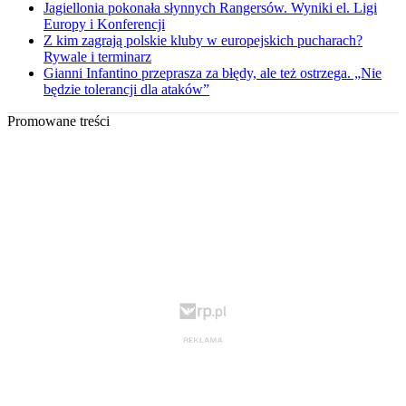
Jagiellonia pokonała słynnych Rangersów. Wyniki el. Ligi
Europy i Konferencji
Z kim zagrają polskie kluby w europejskich pucharach?
Rywale i terminarz
Gianni Infantino przeprasza za błędy, ale też ostrzega. „Nie
będzie tolerancji dla ataków”
Promowane treści