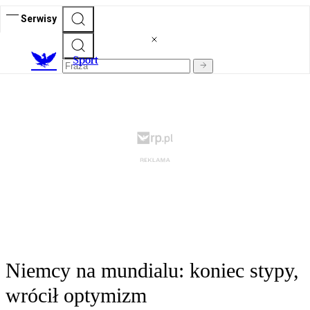
Serwisy
S
port
Niemcy na mundialu: koniec stypy,
wrócił optymizm