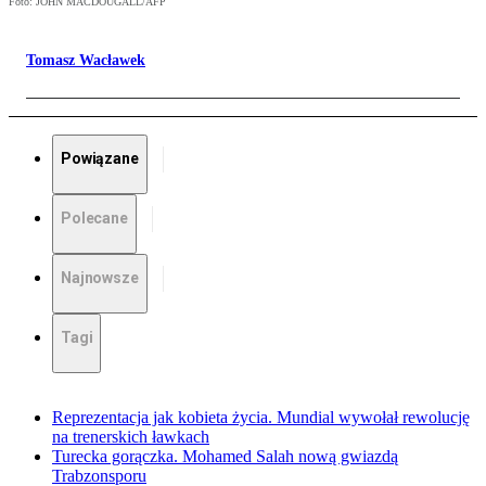
Foto: JOHN MACDOUGALL/AFP
Tomasz Wacławek
Powiązane
Polecane
Najnowsze
Tagi
Reprezentacja jak kobieta życia. Mundial wywołał rewolucję
na trenerskich ławkach
Turecka gorączka. Mohamed Salah nową gwiazdą
Trabzonsporu