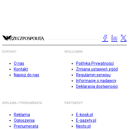
KONTAKT
REGULAMIN
O nas
Polityka Prywatności
Kontakt
Zmiana ustawień zgód
Napisz do nas
Regulamin serwisu
Informacje o nadawcy
Deklaracja dostępności
REKLAMA I PRENUMERATA
PARTNERZY
Reklama
E-kiosk.pl
Ogłoszenia
E-gazety.pl
Prenumerata
Nexto.pl