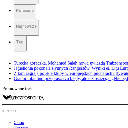
Polecane
Najnowsze
Tagi
Turecka gorączka. Mohamed Salah nową gwiazdą Trabzonspo
Jagiellonia pokonała słynnych Rangersów. Wyniki el. Ligi Eur
Z kim zagrają polskie kluby w europejskich pucharach? Rywale
Gianni Infantino przeprasza za błędy, ale też ostrzega. „Nie będ
Promowane treści
KONTAKT
O nas