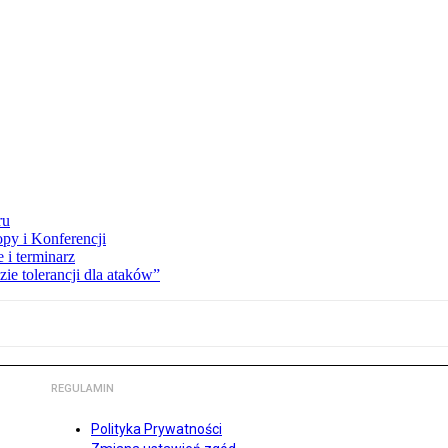
ru
opy i Konferencji
 i terminarz
zie tolerancji dla ataków”
REGULAMIN
Polityka Prywatności