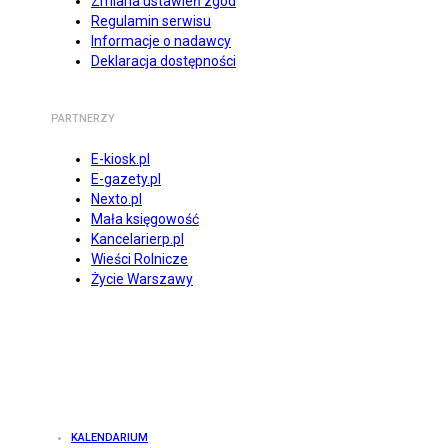
Zmiana ustawień zgód
Regulamin serwisu
Informacje o nadawcy
Deklaracja dostępności
PARTNERZY
E-kiosk.pl
E-gazety.pl
Nexto.pl
Mała księgowość
Kancelarierp.pl
Wieści Rolnicze
Życie Warszawy
KALENDARIUM