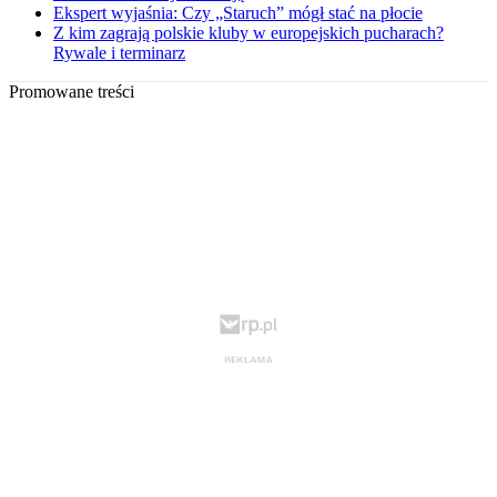
Ekspert wyjaśnia: Czy „Staruch” mógł stać na płocie
Z kim zagrają polskie kluby w europejskich pucharach?
Rywale i terminarz
Promowane treści