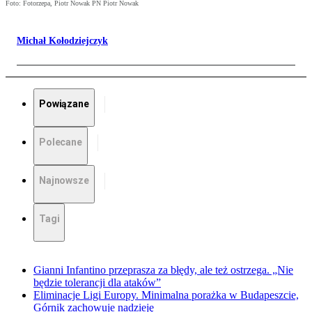
Foto: Fotorzepa, Piotr Nowak PN Piotr Nowak
Michał Kołodziejczyk
Powiązane
Polecane
Najnowsze
Tagi
Gianni Infantino przeprasza za błędy, ale też ostrzega. „Nie
będzie tolerancji dla ataków”
Eliminacje Ligi Europy. Minimalna porażka w Budapeszcie,
Górnik zachowuje nadzieję