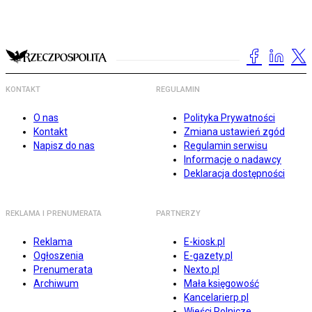
KONTAKT
REGULAMIN
O nas
Polityka Prywatności
Kontakt
Zmiana ustawień zgód
Napisz do nas
Regulamin serwisu
Informacje o nadawcy
Deklaracja dostępności
REKLAMA I PRENUMERATA
PARTNERZY
Reklama
E-kiosk.pl
Ogłoszenia
E-gazety.pl
Prenumerata
Nexto.pl
Archiwum
Mała księgowość
Kancelarierp.pl
Wieści Rolnicze