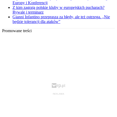
Europy i Konferencji
Z kim zagrają polskie kluby w europejskich pucharach?
Rywale i terminarz
Gianni Infantino przeprasza za błędy, ale też ostrzega. „Nie
będzie tolerancji dla ataków”
Promowane treści