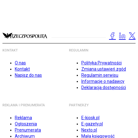
KONTAKT
REGULAMIN
O nas
Polityka Prywatności
Kontakt
Zmiana ustawień zgód
Napisz do nas
Regulamin serwisu
Informacje o nadawcy
Deklaracja dostępności
REKLAMA I PRENUMERATA
PARTNERZY
Reklama
E-kiosk.pl
Ogłoszenia
E-gazety.pl
Prenumerata
Nexto.pl
Archiwum
Mała księgowość