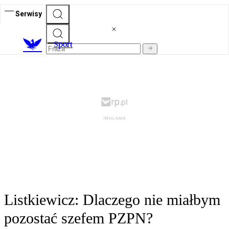
Serwisy
S
port
Listkiewicz: Dlaczego nie miałbym
pozostać szefem PZPN?