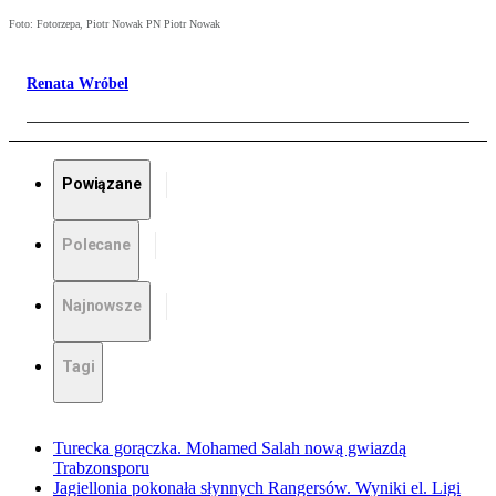
Foto: Fotorzepa, Piotr Nowak PN Piotr Nowak
Renata Wróbel
Powiązane
Polecane
Najnowsze
Tagi
Turecka gorączka. Mohamed Salah nową gwiazdą
Trabzonsporu
Jagiellonia pokonała słynnych Rangersów. Wyniki el. Ligi