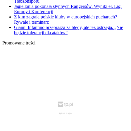
Trabzonsporu
Jagiellonia pokonała słynnych Rangersów. Wyniki el. Ligi
Europy i Konferencji
Z kim zagrają polskie kluby w europejskich pucharach?
Rywale i terminarz
Gianni Infantino przeprasza za błędy, ale też ostrzega. „Nie
będzie tolerancji dla ataków”
Promowane treści