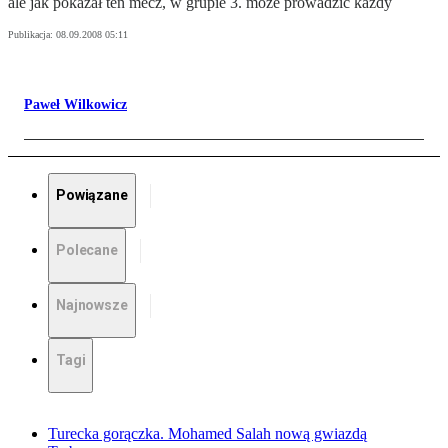
ale jak pokazał ten mecz, w grupie 3. może prowadzić każdy
Publikacja:
08.09.2008 05:11
Paweł Wilkowicz
Powiązane
Polecane
Najnowsze
Tagi
Turecka gorączka. Mohamed Salah nową gwiazdą