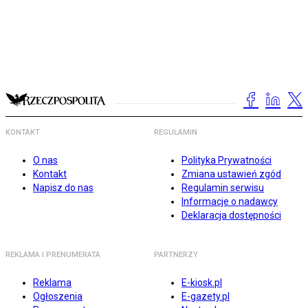
KONTAKT
REGULAMIN
O nas
Polityka Prywatności
Kontakt
Zmiana ustawień zgód
Napisz do nas
Regulamin serwisu
Informacje o nadawcy
Deklaracja dostępności
REKLAMA I PRENUMERATA
PARTNERZY
Reklama
E-kiosk.pl
Ogłoszenia
E-gazety.pl