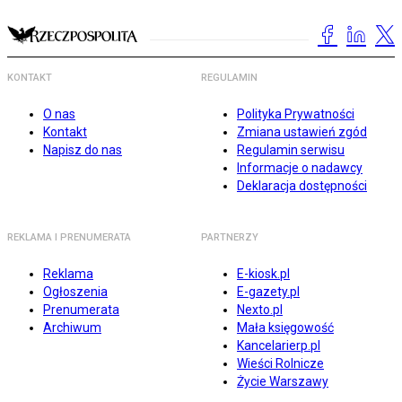
KONTAKT
REGULAMIN
O nas
Polityka Prywatności
Kontakt
Zmiana ustawień zgód
Napisz do nas
Regulamin serwisu
Informacje o nadawcy
Deklaracja dostępności
REKLAMA I PRENUMERATA
PARTNERZY
Reklama
E-kiosk.pl
Ogłoszenia
E-gazety.pl
Prenumerata
Nexto.pl
Archiwum
Mała księgowość
Kancelarierp.pl
Wieści Rolnicze
Życie Warszawy