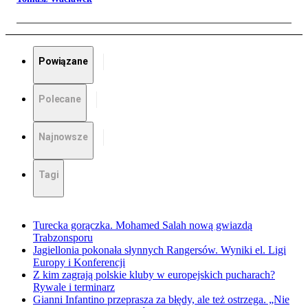
Powiązane
Polecane
Najnowsze
Tagi
Turecka gorączka. Mohamed Salah nową gwiazdą
Trabzonsporu
Jagiellonia pokonała słynnych Rangersów. Wyniki el. Ligi
Europy i Konferencji
Z kim zagrają polskie kluby w europejskich pucharach?
Rywale i terminarz
Gianni Infantino przeprasza za błędy, ale też ostrzega. „Nie