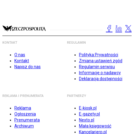
KONTAKT
REGULAMIN
O nas
Polityka Prywatności
Kontakt
Zmiana ustawień zgód
Napisz do nas
Regulamin serwisu
Informacje o nadawcy
Deklaracja dostępności
REKLAMA I PRENUMERATA
PARTNERZY
Reklama
E-kiosk.pl
Ogłoszenia
E-gazety.pl
Prenumerata
Nexto.pl
Archiwum
Mała księgowość
Kancelarierp.pl