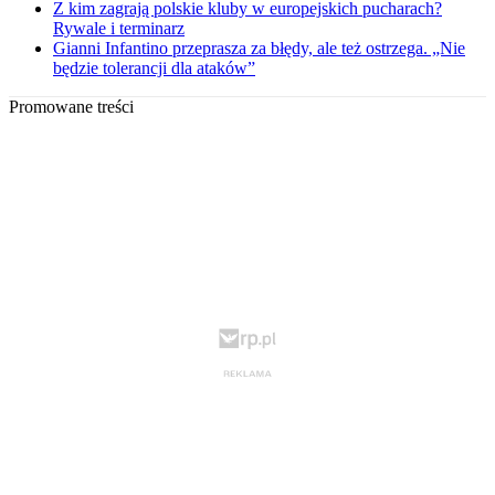
Z kim zagrają polskie kluby w europejskich pucharach?
Rywale i terminarz
Gianni Infantino przeprasza za błędy, ale też ostrzega. „Nie
będzie tolerancji dla ataków”
Promowane treści