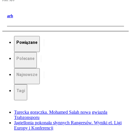
Foto: AFP
arb
Powiązane
Polecane
Najnowsze
Tagi
Turecka gorączka. Mohamed Salah nową gwiazdą
Trabzonsporu
Jagiellonia pokonała słynnych Rangersów. Wyniki el. Ligi
Europy i Konferencji