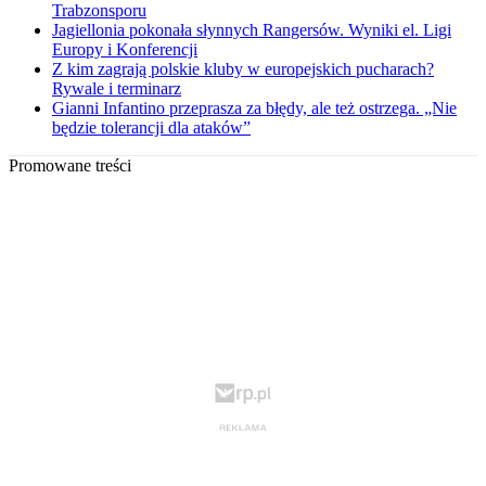
Trabzonsporu
Jagiellonia pokonała słynnych Rangersów. Wyniki el. Ligi
Europy i Konferencji
Z kim zagrają polskie kluby w europejskich pucharach?
Rywale i terminarz
Gianni Infantino przeprasza za błędy, ale też ostrzega. „Nie
będzie tolerancji dla ataków”
Promowane treści