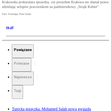
Krakowska prokuratura sprawdza, czy prezydent Krakowa nie złamał prawa
udzielając urlopów pracownikom na październikowy „Strajk Kobiet”.
Foto: Fotorzepa, Piotr Guzik
rp.pl
Powiązane
Polecane
Najnowsze
Tagi
Turecka gorączka. Mohamed Salah nową gwiazdą