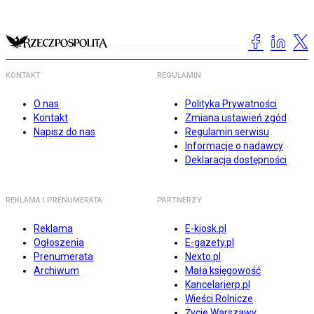
KONTAKT
REGULAMIN
O nas
Polityka Prywatności
Kontakt
Zmiana ustawień zgód
Napisz do nas
Regulamin serwisu
Informacje o nadawcy
Deklaracja dostępności
REKLAMA I PRENUMERATA
PARTNERZY
Reklama
E-kiosk.pl
Ogłoszenia
E-gazety.pl
Prenumerata
Nexto.pl
Archiwum
Mała księgowość
Kancelarierp.pl
Wieści Rolnicze
Życie Warszawy