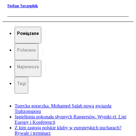
Stefan Szczepłek
Powiązane
Polecane
Najnowsze
Tagi
Turecka gorączka. Mohamed Salah nową gwiazdą
Trabzonsporu
Jagiellonia pokonała słynnych Rangersów. Wyniki el. Ligi
Europy i Konferencji
Z kim zagrają polskie kluby w europejskich pucharach?
Rywale i terminarz