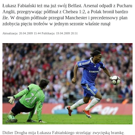
Łukasz Fabiański też ma już swój Belfast. Arsenal odpadł z Pucharu
Anglii, przegrywając półfinał z Chelsea 1:2, a Polak bronił bardzo
źle. W drugim półfinale przegrał Manchester i precedensowy plan
zdobycia pięciu trofeów w jednym sezonie właśnie runął
Aktualizacja:
20.04.2009 15:44
Publikacja:
19.04.2009 20:51
Didier Drogba mija Łukasza Fabiańskiego strzelając zwycięską bramkę.