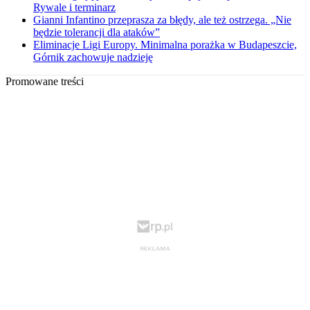
Rywale i terminarz
Gianni Infantino przeprasza za błędy, ale też ostrzega. „Nie
będzie tolerancji dla ataków”
Eliminacje Ligi Europy. Minimalna porażka w Budapeszcie,
Górnik zachowuje nadzieję
Promowane treści