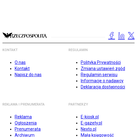
KONTAKT
REGULAMIN
O nas
Polityka Prywatności
Kontakt
Zmiana ustawień zgód
Napisz do nas
Regulamin serwisu
Informacje o nadawcy
Deklaracja dostępności
REKLAMA I PRENUMERATA
PARTNERZY
Reklama
E-kiosk.pl
Ogłoszenia
E-gazety.pl
Prenumerata
Nexto.pl
Archiwum
Mała księgowość