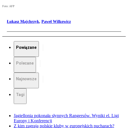
Foto: AFP
Łukasz Majchrzyk
,
Paweł Wilkowicz
Powiązane
Polecane
Najnowsze
Tagi
Jagiellonia pokonała słynnych Rangersów. Wyniki el. Ligi
Europy i Konferencji
Z kim zagrają polskie kluby w europejskich pucharach?