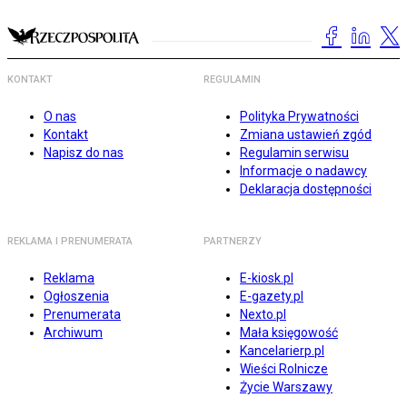
KONTAKT
REGULAMIN
O nas
Polityka Prywatności
Kontakt
Zmiana ustawień zgód
Napisz do nas
Regulamin serwisu
Informacje o nadawcy
Deklaracja dostępności
REKLAMA I PRENUMERATA
PARTNERZY
Reklama
E-kiosk.pl
Ogłoszenia
E-gazety.pl
Prenumerata
Nexto.pl
Archiwum
Mała księgowość
Kancelarierp.pl
Wieści Rolnicze
Życie Warszawy