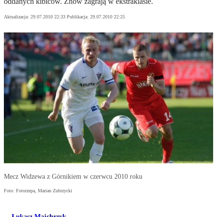
oddanych kibiców. Znów zagrają w ekstraklasie.
Aktualizacja:
29.07.2010 22:33
Publikacja:
29.07.2010 22:25
Mecz Widzewa z Górnikiem w czerwcu 2010 roku
Foto: Fotorzepa, Marian Zubrzycki
Łukasz Majchrzyk