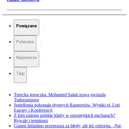
Powiązane
Polecane
Najnowsze
Tagi
Turecka gorączka. Mohamed Salah nową gwiazdą
Trabzonsporu
Jagiellonia pokonała słynnych Rangersów. Wyniki el. Ligi
Europy i Konferencji
Z kim zagrają polskie kluby w europejskich pucharach?
Rywale i terminarz
Gianni Infantino przeprasza za błędy, ale też ostrzega. „Nie