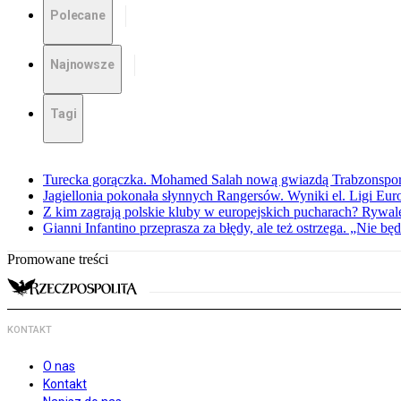
Polecane
Najnowsze
Tagi
Turecka gorączka. Mohamed Salah nową gwiazdą Trabzonspo
Jagiellonia pokonała słynnych Rangersów. Wyniki el. Ligi Eur
Z kim zagrają polskie kluby w europejskich pucharach? Rywale
Gianni Infantino przeprasza za błędy, ale też ostrzega. „Nie będ
Promowane treści
KONTAKT
O nas
Kontakt