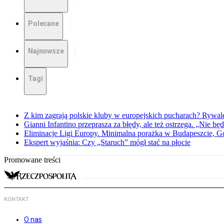
Polecane
Najnowsze
Tagi
Z kim zagrają polskie kluby w europejskich pucharach? Rywale
Gianni Infantino przeprasza za błędy, ale też ostrzega. „Nie będ
Eliminacje Ligi Europy. Minimalna porażka w Budapeszcie, G
Ekspert wyjaśnia: Czy „Staruch” mógł stać na płocie
Promowane treści
KONTAKT
O nas