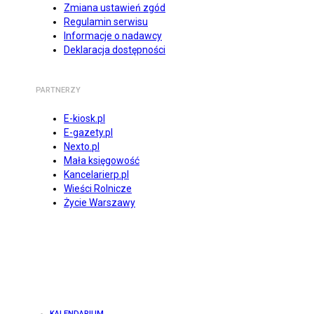
Zmiana ustawień zgód
Regulamin serwisu
Informacje o nadawcy
Deklaracja dostępności
PARTNERZY
E-kiosk.pl
E-gazety.pl
Nexto.pl
Mała księgowość
Kancelarierp.pl
Wieści Rolnicze
Życie Warszawy
KALENDARIUM