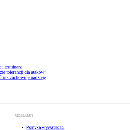
 i terminarz
zie tolerancji dla ataków”
órnik zachowuje nadzieję
REGULAMIN
Polityka Prywatności