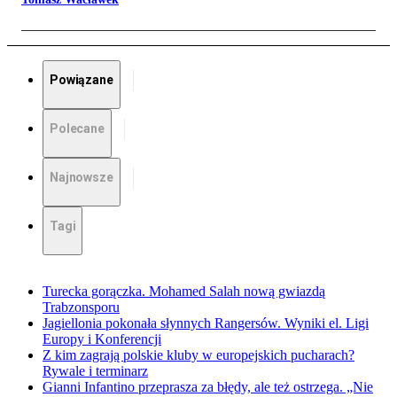
Powiązane
Polecane
Najnowsze
Tagi
Turecka gorączka. Mohamed Salah nową gwiazdą
Trabzonsporu
Jagiellonia pokonała słynnych Rangersów. Wyniki el. Ligi
Europy i Konferencji
Z kim zagrają polskie kluby w europejskich pucharach?
Rywale i terminarz
Gianni Infantino przeprasza za błędy, ale też ostrzega. „Nie