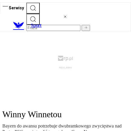
Serwisy
S
port
Winny Winnetou
Bayern do awansu potrzebuje dwubramkowego zwycięstwa nad