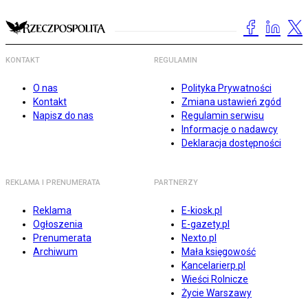
KONTAKT
REGULAMIN
O nas
Polityka Prywatności
Kontakt
Zmiana ustawień zgód
Napisz do nas
Regulamin serwisu
Informacje o nadawcy
Deklaracja dostępności
REKLAMA I PRENUMERATA
PARTNERZY
Reklama
E-kiosk.pl
Ogłoszenia
E-gazety.pl
Prenumerata
Nexto.pl
Archiwum
Mała księgowość
Kancelarierp.pl
Wieści Rolnicze
Życie Warszawy