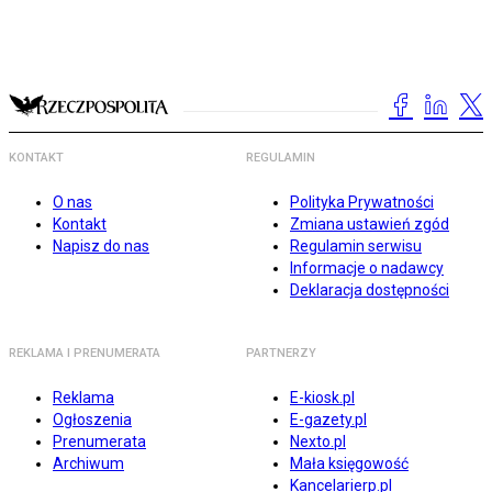
KONTAKT
REGULAMIN
O nas
Polityka Prywatności
Kontakt
Zmiana ustawień zgód
Napisz do nas
Regulamin serwisu
Informacje o nadawcy
Deklaracja dostępności
REKLAMA I PRENUMERATA
PARTNERZY
Reklama
E-kiosk.pl
Ogłoszenia
E-gazety.pl
Prenumerata
Nexto.pl
Archiwum
Mała księgowość
Kancelarierp.pl