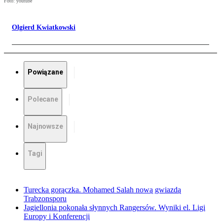
Foto: youtube
Olgierd Kwiatkowski
Powiązane
Polecane
Najnowsze
Tagi
Turecka gorączka. Mohamed Salah nową gwiazdą
Trabzonsporu
Jagiellonia pokonała słynnych Rangersów. Wyniki el. Ligi
Europy i Konferencji