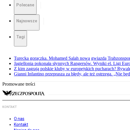
Polecane
Najnowsze
Tagi
Turecka gorączka. Mohamed Salah nową gwiazdą Trabzonspo
Jagiellonia pokonała słynnych Rangersów. Wyniki el. Ligi Eur
Z kim zagrają polskie kluby w europejskich pucharach? Rywale
Gianni Infantino przeprasza za błędy, ale też ostrzega. „Nie będ
Promowane treści
KONTAKT
O nas
Kontakt