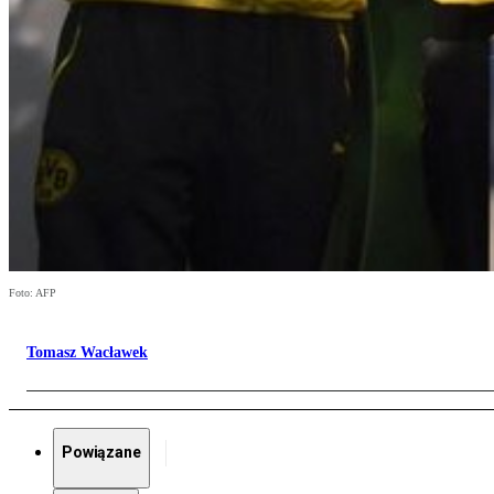
Foto: AFP
Tomasz Wacławek
Powiązane