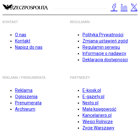
KONTAKT
REGULAMIN
O nas
Polityka Prywatności
Kontakt
Zmiana ustawień zgód
Napisz do nas
Regulamin serwisu
Informacje o nadawcy
Deklaracja dostępności
REKLAMA I PRENUMERATA
PARTNERZY
Reklama
E-kiosk.pl
Ogłoszenia
E-gazety.pl
Prenumerata
Nexto.pl
Archiwum
Mała księgowość
Kancelarierp.pl
Wieści Rolnicze
Życie Warszawy