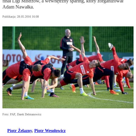
finał Ligi Mistrzów, a wewnętrzny sparing, który zorganizował
Adam Nawałka.
Publikacja:
28.05.2016 16:08
Foto: PAP, Darek Delmanowicz
Piotr Żelazny
,
Piotr Wesołowicz