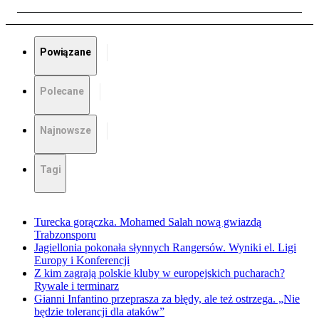
Powiązane
Polecane
Najnowsze
Tagi
Turecka gorączka. Mohamed Salah nową gwiazdą
Trabzonsporu
Jagiellonia pokonała słynnych Rangersów. Wyniki el. Ligi
Europy i Konferencji
Z kim zagrają polskie kluby w europejskich pucharach?
Rywale i terminarz
Gianni Infantino przeprasza za błędy, ale też ostrzega. „Nie
będzie tolerancji dla ataków”