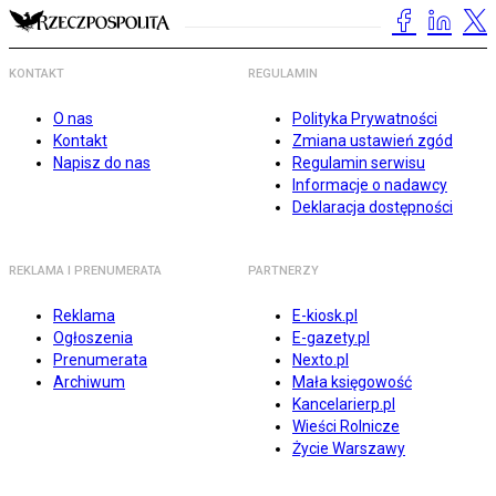
KONTAKT
REGULAMIN
O nas
Polityka Prywatności
Kontakt
Zmiana ustawień zgód
Napisz do nas
Regulamin serwisu
Informacje o nadawcy
Deklaracja dostępności
REKLAMA I PRENUMERATA
PARTNERZY
Reklama
E-kiosk.pl
Ogłoszenia
E-gazety.pl
Prenumerata
Nexto.pl
Archiwum
Mała księgowość
Kancelarierp.pl
Wieści Rolnicze
Życie Warszawy