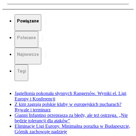
Powiązane
Polecane
Najnowsze
Tagi
Jagiellonia pokonała słynnych Rangersów. Wyniki el. Ligi
Europy i Konferencji
Z kim zagrają polskie kluby w europejskich pucharach?
Rywale i terminarz
Gianni Infantino przeprasza za błędy, ale też ostrzega. „Nie
będzie tolerancji dla ataków”
Eliminacje Ligi Europy. Minimalna porażka w Budapeszcie,
Górnik zachowuje nadzieję