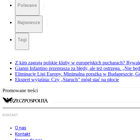
Polecane
Najnowsze
Tagi
Z kim zagrają polskie kluby w europejskich pucharach? Rywale
Gianni Infantino przeprasza za błędy, ale też ostrzega. „Nie będ
Eliminacje Ligi Europy. Minimalna porażka w Budapeszcie, G
Ekspert wyjaśnia: Czy „Staruch” mógł stać na płocie
Promowane treści
KONTAKT
O nas
Kontakt