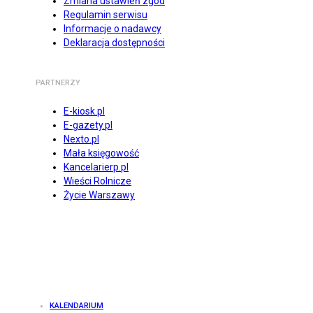
Zmiana ustawień zgód
Regulamin serwisu
Informacje o nadawcy
Deklaracja dostępności
PARTNERZY
E-kiosk.pl
E-gazety.pl
Nexto.pl
Mała księgowość
Kancelarierp.pl
Wieści Rolnicze
Życie Warszawy
KALENDARIUM