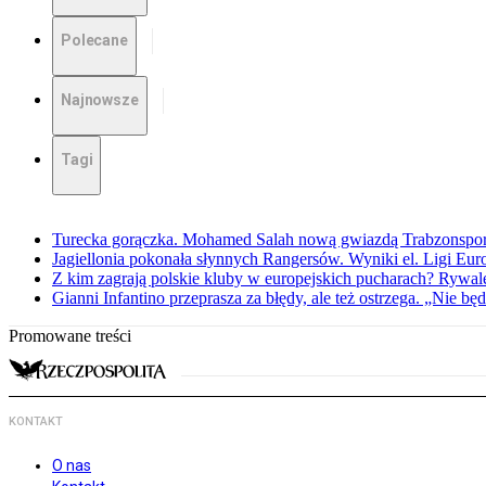
Polecane
Najnowsze
Tagi
Turecka gorączka. Mohamed Salah nową gwiazdą Trabzonspo
Jagiellonia pokonała słynnych Rangersów. Wyniki el. Ligi Eur
Z kim zagrają polskie kluby w europejskich pucharach? Rywale
Gianni Infantino przeprasza za błędy, ale też ostrzega. „Nie będ
Promowane treści
KONTAKT
O nas