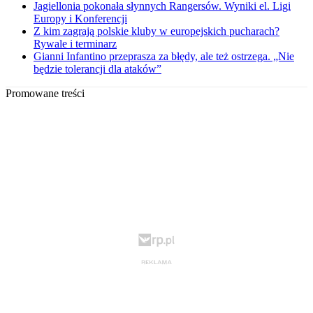
Jagiellonia pokonała słynnych Rangersów. Wyniki el. Ligi
Europy i Konferencji
Z kim zagrają polskie kluby w europejskich pucharach?
Rywale i terminarz
Gianni Infantino przeprasza za błędy, ale też ostrzega. „Nie
będzie tolerancji dla ataków”
Promowane treści