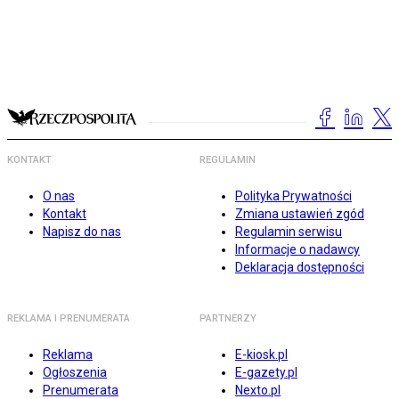
KONTAKT
REGULAMIN
O nas
Polityka Prywatności
Kontakt
Zmiana ustawień zgód
Napisz do nas
Regulamin serwisu
Informacje o nadawcy
Deklaracja dostępności
REKLAMA I PRENUMERATA
PARTNERZY
Reklama
E-kiosk.pl
Ogłoszenia
E-gazety.pl
Prenumerata
Nexto.pl