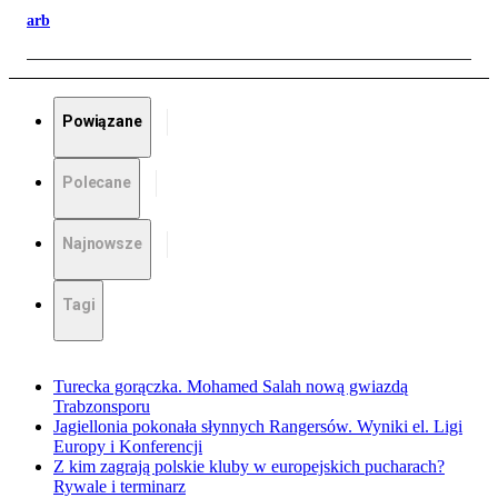
arb
Powiązane
Polecane
Najnowsze
Tagi
Turecka gorączka. Mohamed Salah nową gwiazdą
Trabzonsporu
Jagiellonia pokonała słynnych Rangersów. Wyniki el. Ligi
Europy i Konferencji
Z kim zagrają polskie kluby w europejskich pucharach?
Rywale i terminarz