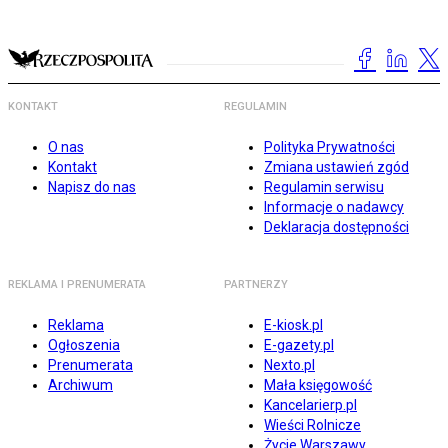
KONTAKT
REGULAMIN
O nas
Polityka Prywatności
Kontakt
Zmiana ustawień zgód
Napisz do nas
Regulamin serwisu
Informacje o nadawcy
Deklaracja dostępności
REKLAMA I PRENUMERATA
PARTNERZY
Reklama
E-kiosk.pl
Ogłoszenia
E-gazety.pl
Prenumerata
Nexto.pl
Archiwum
Mała księgowość
Kancelarierp.pl
Wieści Rolnicze
Życie Warszawy