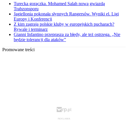
Turecka gorączka. Mohamed Salah nową gwiazdą
Trabzonsporu
Jagiellonia pokonała słynnych Rangersów. Wyniki el. Ligi
Europy i Konferencji
Z kim zagrają polskie kluby w europejskich pucharach?
Rywale i terminarz
Gianni Infantino przeprasza za błędy, ale też ostrzega. „Nie
będzie tolerancji dla ataków”
Promowane treści