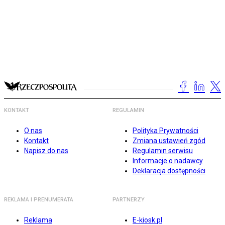
KONTAKT
REGULAMIN
O nas
Polityka Prywatności
Kontakt
Zmiana ustawień zgód
Napisz do nas
Regulamin serwisu
Informacje o nadawcy
Deklaracja dostępności
REKLAMA I PRENUMERATA
PARTNERZY
Reklama
E-kiosk.pl