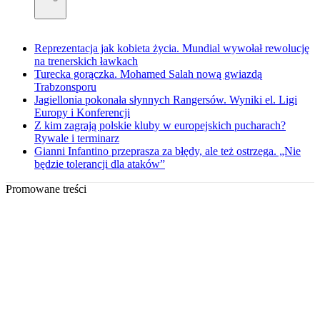
Reprezentacja jak kobieta życia. Mundial wywołał rewolucję
na trenerskich ławkach
Turecka gorączka. Mohamed Salah nową gwiazdą
Trabzonsporu
Jagiellonia pokonała słynnych Rangersów. Wyniki el. Ligi
Europy i Konferencji
Z kim zagrają polskie kluby w europejskich pucharach?
Rywale i terminarz
Gianni Infantino przeprasza za błędy, ale też ostrzega. „Nie
będzie tolerancji dla ataków”
Promowane treści